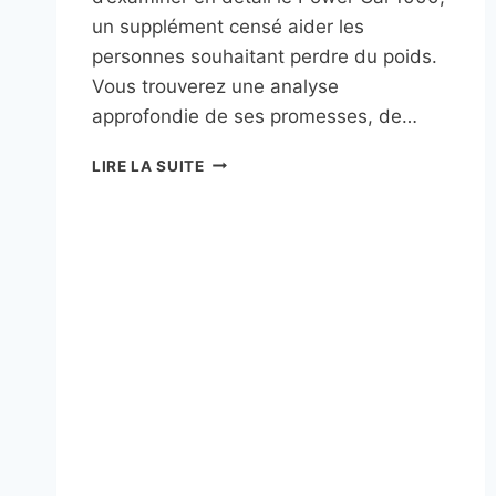
un supplément censé aider les
personnes souhaitant perdre du poids.
Vous trouverez une analyse
approfondie de ses promesses, de…
POWER
LIRE LA SUITE
CAL
1000
AVIS
:
UN
SUPPLÉMENT
MINCEUR
À
LA
HAUTEUR
DE
VOS
ATTENTES
?