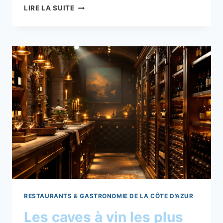
RESTAURANTS
LIRE LA SUITE
GASTRONOMIQUES
PERCHÉS
DANS
L’ARRIÈRE-
PAYS
NIÇOIS
RESTAURANTS & GASTRONOMIE DE LA CÔTE D'AZUR
Les caves à vin les plus