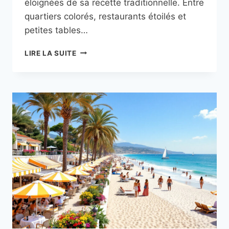
éloignées de sa recette traditionnelle. Entre
quartiers colorés, restaurants étoilés et
petites tables…
LES
LIRE LA SUITE
MEILLEURES
ADRESSES
POUR
UNE
SALADE
NIÇOISE
TRADITIONNELLE