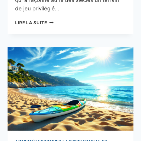
de jeu privilégié…
VIA
LIRE LA SUITE
FERRATA
ET
CANYONING
DANS
LES
GORGES
DU
LOUP