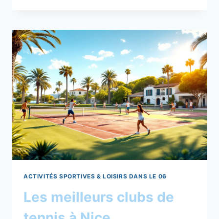
KAYAK
SUR
LA
BAIE
DES
ANGES
ACTIVITÉS SPORTIVES & LOISIRS DANS LE 06
Les meilleurs clubs de
tennis à Nice