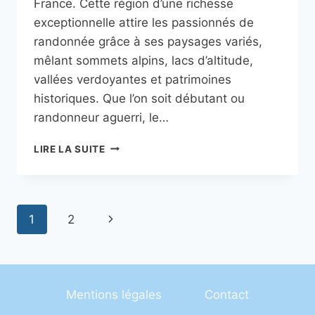
France. Cette région d’une richesse
exceptionnelle attire les passionnés de
randonnée grâce à ses paysages variés,
mêlant sommets alpins, lacs d’altitude,
vallées verdoyantes et patrimoines
historiques. Que l’on soit débutant ou
randonneur aguerri, le…
LES
LIRE LA SUITE
PLUS
BELLES
RANDONNÉES
DANS
Navigation
Page
1
2
LE
PARC
de
suivante
NATIONAL
DU
page
MERCANTOUR
Mentions légales
Contact