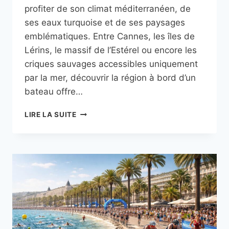
profiter de son climat méditerranéen, de
ses eaux turquoise et de ses paysages
emblématiques. Entre Cannes, les îles de
Lérins, le massif de l’Estérel ou encore les
criques sauvages accessibles uniquement
par la mer, découvrir la région à bord d’un
bateau offre…
EXPLORER
LIRE LA SUITE
LA
CÔTE
D’AZUR
AUTREMENT
GRÂCE
À
LA
LOCATION
DE
CATAMARAN