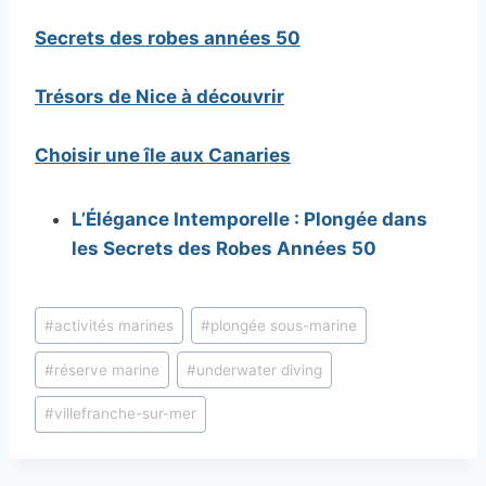
Secrets des robes années 50
Trésors de Nice à découvrir
Choisir une île aux Canaries
L’Élégance Intemporelle : Plongée dans
les Secrets des Robes Années 50
Étiquettes
#
activités marines
#
plongée sous-marine
de
#
réserve marine
#
underwater diving
la
publication :
#
villefranche-sur-mer