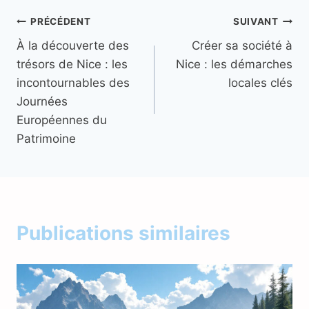
Navigation
PRÉCÉDENT
SUIVANT
À la découverte des
Créer sa société à
de
trésors de Nice : les
Nice : les démarches
l’article
incontournables des
locales clés
Journées
Européennes du
Patrimoine
Publications similaires