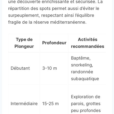
une découverte enrichissante et sécurisée. La
répartition des spots permet aussi d’éviter le
surpeuplement, respectant ainsi l’équilibre
fragile de la réserve méditerranéenne.
Type de
Activités
Profondeur
E
Plongeur
recommandées
Baptême,
In
snorkeling,
Ra
Débutant
3-10 m
randonnée
Ev
subaquatique
Pr
Mo
Exploration de
Ab
Intermédiaire
15-25 m
parois, grottes
Vi
peu profondes
O