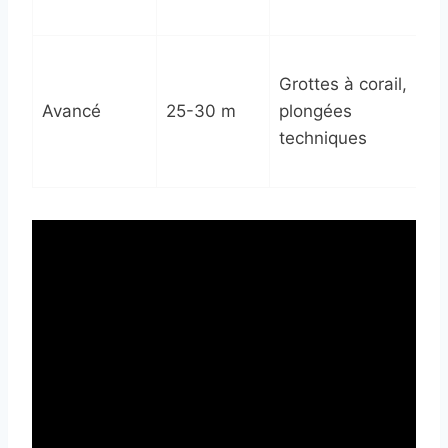
Pa
Ex
Grottes à corail,
Su
Avancé
25-30 m
plongées
Ri
techniques
Ex
Ma