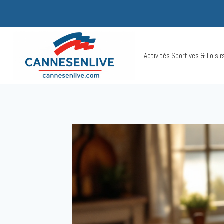
Aller
au
contenu
Activités Sportives & Loisi