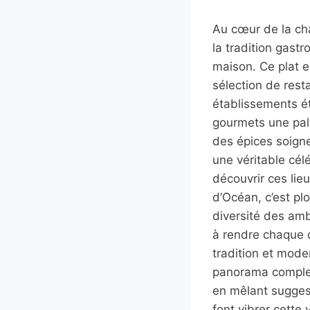
Au cœur de la ch
la tradition gastr
maison. Ce plat e
sélection de rest
établissements ét
gourmets une pale
des épices soign
une véritable cél
découvrir ces lie
d’Océan, c’est pl
diversité des amb
à rendre chaque 
tradition et mode
panorama complet
en mêlant sugges
font vibrer cette 