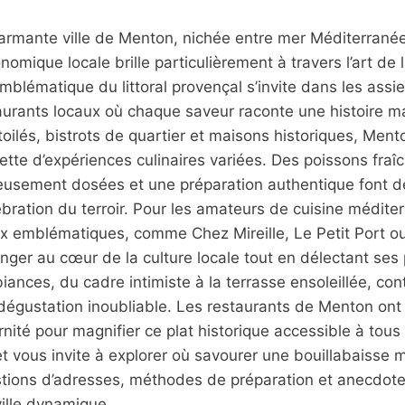
armante ville de Menton, nichée entre mer Méditerrané
onomique locale brille particulièrement à travers l’art de 
mblématique du littoral provençal s’invite dans les assie
aurants locaux où chaque saveur raconte une histoire ma
oilés, bistrots de quartier et maisons historiques, Ment
tte d’expériences culinaires variées. Des poissons fra
eusement dosées et une préparation authentique font de
ébration du terroir. Pour les amateurs de cuisine médite
ux emblématiques, comme Chez Mireille, Le Petit Port o
onger au cœur de la culture locale tout en délectant ses 
iances, du cadre intimiste à la terrasse ensoleillée, co
dégustation inoubliable. Les restaurants de Menton ont
rnité pour magnifier ce plat historique accessible à tous
 vous invite à explorer où savourer une bouillabaisse 
tions d’adresses, méthodes de préparation et anecdotes
ville dynamique.