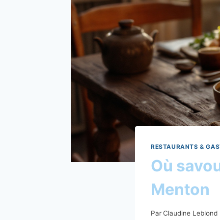
RESTAURANTS & GAS
Où savou
Menton
Par
Claudine Leblond