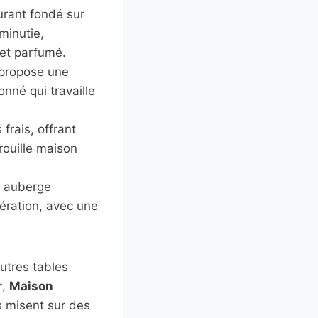
urant fondé sur
minutie,
 et parfumé.
 propose une
onné qui travaille
frais, offrant
rouille maison
e auberge
ération, avec une
utres tables
r
,
Maison
s misent sur des