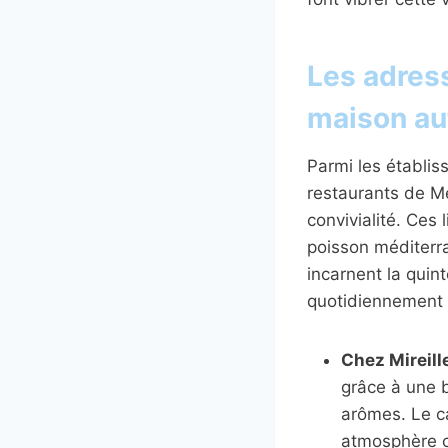
Les adres
maison au
Parmi les établis
restaurants de Men
convivialité. Ces 
poisson méditerra
incarnent la quin
quotidiennement c
Chez Mireill
grâce à une 
arômes. Le ca
atmosphère c