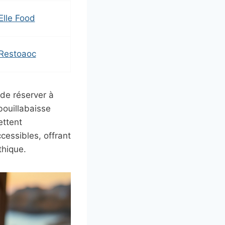
Elle Food
Restoaoc
 de réserver à
bouillabaisse
ettent
cessibles, offrant
thique.