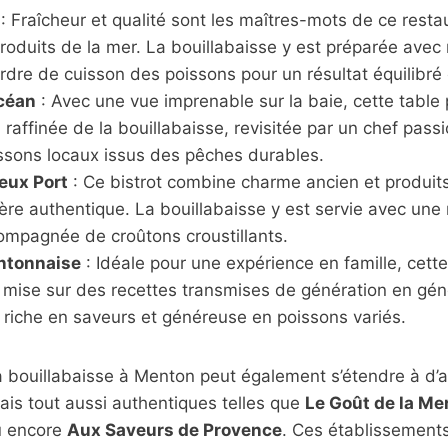
: Fraîcheur et qualité sont les maîtres-mots de ce resta
roduits de la mer. La bouillabaisse y est préparée avec 
ordre de cuisson des poissons pour un résultat équilibré
Océan
: Avec une vue imprenable sur la baie, cette table
n raffinée de la bouillabaisse, revisitée par un chef passi
ssons locaux issus des pêches durables.
ieux Port
: Ce bistrot combine charme ancien et produits 
e authentique. La bouillabaisse y est servie avec une 
ompagnée de croûtons croustillants.
ntonnaise
: Idéale pour une expérience en famille, cett
e mise sur des recettes transmises de génération en gén
 riche en saveurs et généreuse en poissons variés.
a bouillabaisse à Menton peut également s’étendre à d’a
is tout aussi authentiques telles que
Le Goût de la Me
u encore
Aux Saveurs de Provence
. Ces établissement