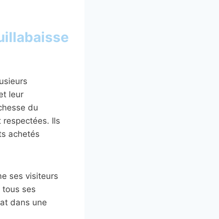
illabaisse
lusieurs
et leur
richesse du
 respectées. Ils
its achetés
me ses visiteurs
 tous ses
lat dans une