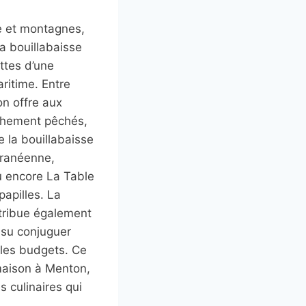
e et montagnes,
la bouillabaisse
ttes d’une
ritime. Entre
on offre aux
îchement pêchés,
 la bouillabaisse
rranéenne,
u encore La Table
papilles. La
ntribue également
 su conjuguer
 les budgets. Ce
maison à Menton,
 culinaires qui