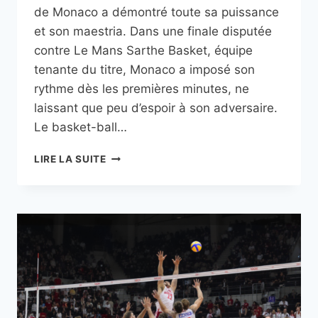
de Monaco a démontré toute sa puissance
et son maestria. Dans une finale disputée
contre Le Mans Sarthe Basket, équipe
tenante du titre, Monaco a imposé son
rythme dès les premières minutes, ne
laissant que peu d’espoir à son adversaire.
Le basket-ball…
LEADERS
LIRE LA SUITE
CUP
:
LA
ROCA
TEAM
TRIOMPHE
ET
SOULÈVE
LE
TROPHÉE