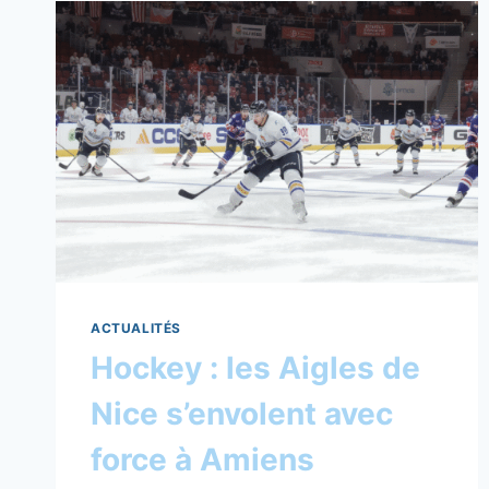
ACTUALITÉS
Hockey : les Aigles de
Nice s’envolent avec
force à Amiens