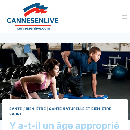
Aller
au
contenu
SANTÉ / BIEN-ÊTRE
|
SANTÉ NATURELLE ET BIEN-ÊTRE
|
SPORT
Y a-t-il un âge approprié