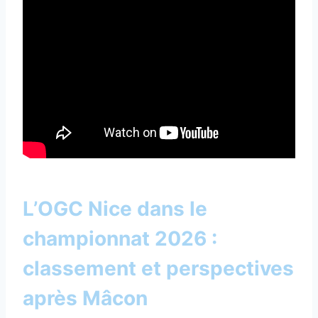
L’OGC Nice dans le
championnat 2026 :
classement et perspectives
après Mâcon