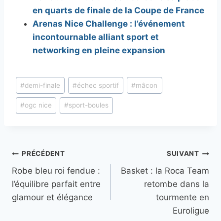
en quarts de finale de la Coupe de France
Arenas Nice Challenge : l’événement
incontournable alliant sport et
networking en pleine expansion
Étiquettes
#
demi-finale
#
échec sportif
#
mâcon
de
#
ogc nice
#
sport-boules
la
publication :
Navigation
PRÉCÉDENT
SUIVANT
Robe bleu roi fendue :
Basket : la Roca Team
de
l’équilibre parfait entre
retombe dans la
l’article
glamour et élégance
tourmente en
Euroligue