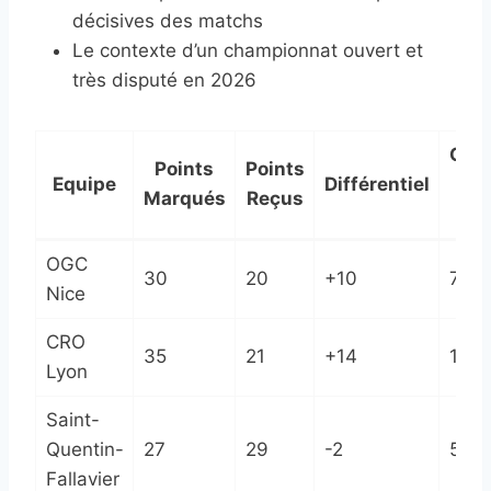
décisives des matchs
Le contexte d’un championnat ouvert et
très disputé en 2026
Cla
Points
Points
Equipe
Différentiel
a
Marqués
Reçus
M
OGC
30
20
+10
7èm
Nice
CRO
35
21
+14
1er
Lyon
Saint-
Quentin-
27
29
-2
5èm
Fallavier