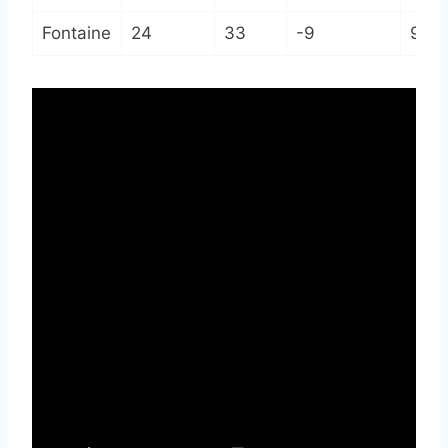
Fontaine
24
33
-9
9èm