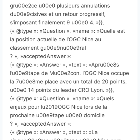
gru00e2ce u00e0 plusieurs annulations
du00e9cisives et un retour progressif,
s’imposant finalement 9 u00e0 4. »}},
{« @type »: »Question », »name »: »Quelle est
la position actuelle de l’OGC Nice au
classement gu00e9nu00e9ral
? », »acceptedAnswer »:
{« @type »: »Answer », »text »: »Apru00e8s
l’u00e9tape de Mu00e2con, l’OGC Nice occupe
la 7u00e8me place avec un total de 20 points,
u00e0 14 points du leader CRO Lyon. »}},
{« @type »: »Question », »name »: »Quels
enjeux pour lu2019OGC Nice lors de la
prochaine u00e9tape u00e0 domicile
? », »acceptedAnswer »:
{« @type »: »Answer », »text »: »La