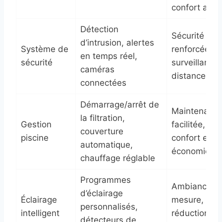
confort accr
Détection
Sécurité
d’intrusion, alertes
Système de
renforcée,
en temps réel,
sécurité
surveillance 
caméras
distance
connectées
Démarrage/arrêt de
Maintenanc
la filtration,
Gestion
facilitée,
couverture
piscine
confort et
automatique,
économies
chauffage réglable
Programmes
Ambiances s
d’éclairage
Éclairage
mesure,
personnalisés,
intelligent
réduction de
détecteurs de