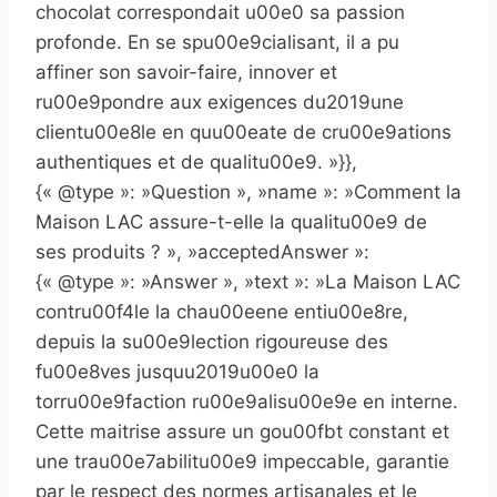
chocolat correspondait u00e0 sa passion
profonde. En se spu00e9cialisant, il a pu
affiner son savoir-faire, innover et
ru00e9pondre aux exigences du2019une
clientu00e8le en quu00eate de cru00e9ations
authentiques et de qualitu00e9. »}},
{« @type »: »Question », »name »: »Comment la
Maison LAC assure-t-elle la qualitu00e9 de
ses produits ? », »acceptedAnswer »:
{« @type »: »Answer », »text »: »La Maison LAC
contru00f4le la chau00eene entiu00e8re,
depuis la su00e9lection rigoureuse des
fu00e8ves jusquu2019u00e0 la
torru00e9faction ru00e9alisu00e9e en interne.
Cette maitrise assure un gou00fbt constant et
une trau00e7abilitu00e9 impeccable, garantie
par le respect des normes artisanales et le