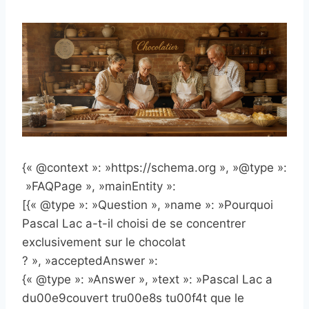
{« @context »: »https://schema.org », »@type »:
»FAQPage », »mainEntity »:
[{« @type »: »Question », »name »: »Pourquoi
Pascal Lac a-t-il choisi de se concentrer
exclusivement sur le chocolat
? », »acceptedAnswer »:
{« @type »: »Answer », »text »: »Pascal Lac a
du00e9couvert tru00e8s tu00f4t que le