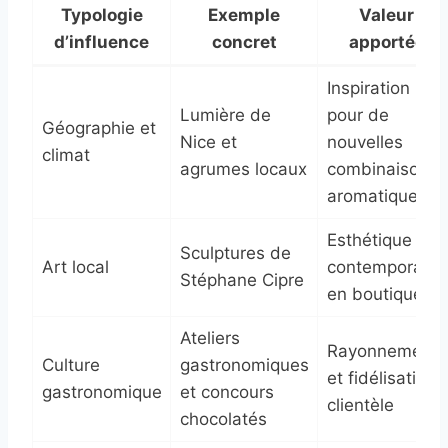
Typologie
Exemple
Valeur
d’influence
concret
apportée
Inspiration
Lumière de
pour de
Géographie et
Nice et
nouvelles
climat
agrumes locaux
combinaisons
aromatiques
Esthétique
Sculptures de
Art local
contemporaine
Stéphane Cipre
en boutique
Ateliers
Rayonnement
Culture
gastronomiques
et fidélisation
gastronomique
et concours
clientèle
chocolatés