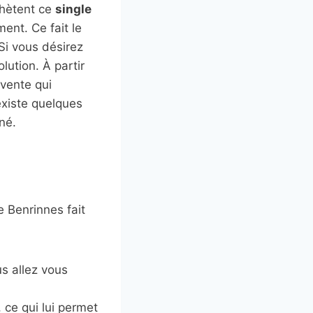
chètent ce
single
ent. Ce fait le
i vous désirez
lution. À partir
 vente qui
existe quelques
îné.
e Benrinnes fait
us allez vous
, ce qui lui permet