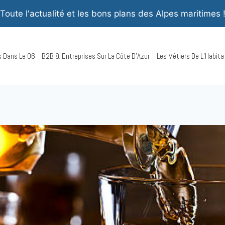
Toute l'actualité et les bons plans des Alpes maritimes 
rs Dans Le 06
B2B & Entreprises Sur La Côte D’Azur
Les Métiers De L’Habita