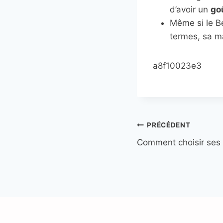
d’avoir un
go
Même si le Be
termes, sa ma
a8f10023e3
Navigation
PRÉCÉDENT
Comment choisir ses 
de
l’article