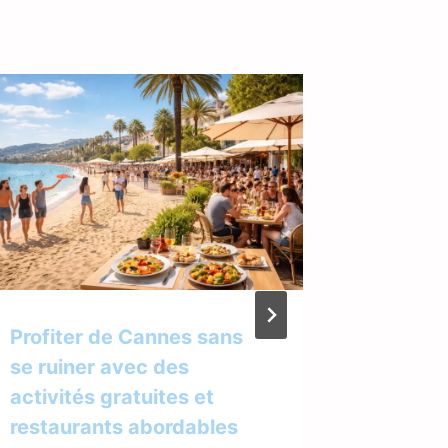
Profiter de Cannes sans
Quel es
se ruiner avec des
plus co
activités gratuites et
perruq
restaurants abordables
Par
Claudi