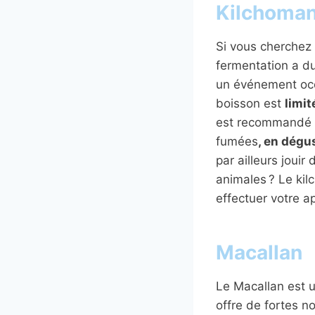
Kilchoma
Si vous cherchez
fermentation a du
un événement occ
boisson est
limit
est recommandé d
fumées
, en dégu
par ailleurs jouir
animales ? Le kil
effectuer votre a
Macallan
Le Macallan est 
offre de fortes n