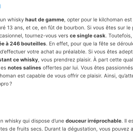
n
 un whisky
haut de gamme
, opter pour le kilchoman est
ré 13 ans, et ce, en fût de bourbon. Si vous êtes sur le 
asionnel, tournez-vous vers
ce single cask
. Toutefois,
ée à 246 bouteilles
. En effet, pour que la fête se déroule
’effectuer votre achat au préalable. Si vous êtes adep
stant ce whisky
, vous prendrez plaisir. À part cette qua
 des
notes salines
offertes par lui. Vous êtes passionné
choman est capable de vous offrir ce plaisir. Ainsi, qu’a
ppro ?
un whisky qui dispose d’une
douceur irréprochable
. Il 
otes de fruits secs. Durant la dégustation, vous pouvez 