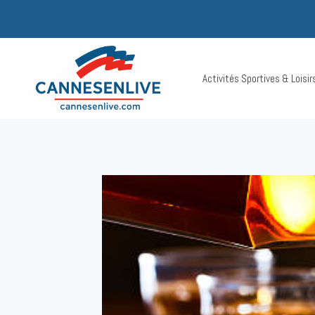
Aller
au
contenu
Activités Sportives & Loisi