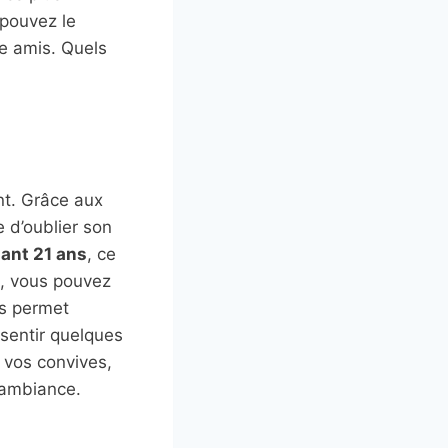
pouvez le
re amis. Quels
nt. Grâce aux
e d’oublier son
ant 21 ans
, ce
n, vous pouvez
us permet
sentir quelques
 vos convives,
 ambiance.