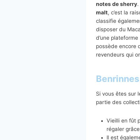
notes de sherry
.
malt
, c’est la ra
classifie égaleme
disposer du Macall
d’une plateforme 
possède encore de
revendeurs qui o
Benrinnes
Si vous êtes sur 
partie des collec
Vieilli en fû
régaler grâce 
Il est égalem