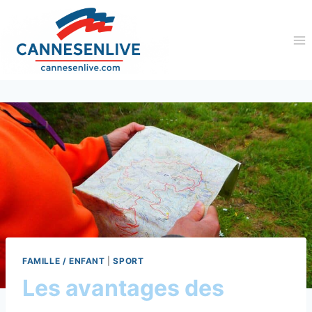
Aller
au
contenu
FAMILLE / ENFANT
|
SPORT
Les avantages des