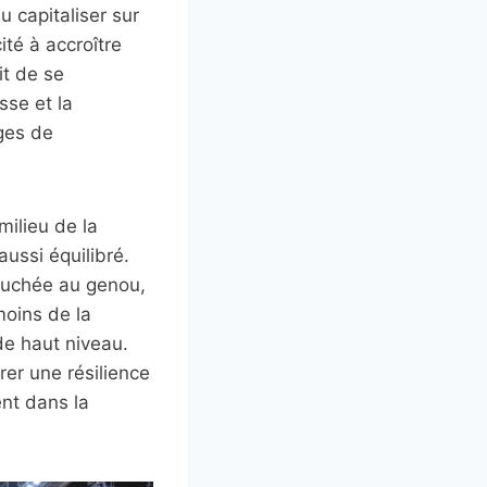
u capitaliser sur
té à accroître
it de se
sse et la
ges de
milieu de la
ussi équilibré.
ouchée au genou,
moins de la
de haut niveau.
rer une résilience
ent dans la