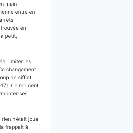
 en main
dienne entre en
arrêts
retrouvée en
à petit,
e, limiter les
s. Ce changement
oup de sifflet
6-17). Ce moment
urmonter ses
rien n’était joué
la frappait à