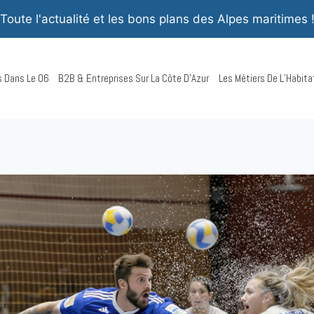
Toute l'actualité et les bons plans des Alpes maritimes 
rs Dans Le 06
B2B & Entreprises Sur La Côte D’Azur
Les Métiers De L’Habita