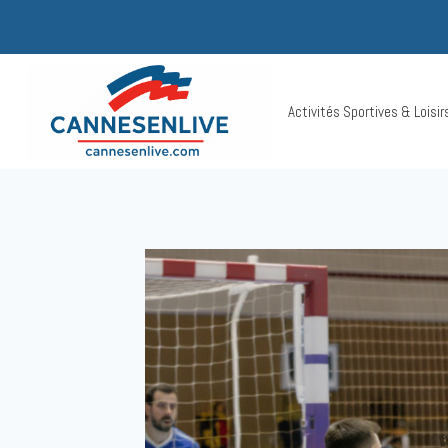
Aller
au
contenu
Activités Sportives & Loisi