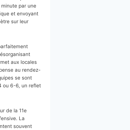
e minute par une
ique et envoyant
ètre sur leur
 parfaitement
 désorganisant
met aux locales
uspense au rendez-
quipes se sont
ou 6-6, un reflet
ur de la 11e
fensive. La
sentent souvent