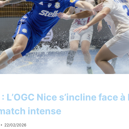
: L’OGC Nice s’incline face à 
match intense
22/02/2026