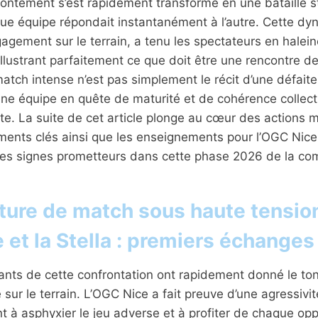
ffrontement s’est rapidement transformé en une bataille s
e équipe répondait instantanément à l’autre. Cette dyn
gagement sur le terrain, a tenu les spectateurs en halein
illustrant parfaitement ce que doit être une rencontre d
atch intense n’est pas simplement le récit d’une défaite
une équipe en quête de maturité et de cohérence collect
e. La suite de cet article plonge au cœur des actions 
ents clés ainsi que les enseignements pour l’OGC Nice 
des signes prometteurs dans cette phase 2026 de la com
ture de match sous haute tensio
 et la Stella : premiers échanges
ants de cette confrontation ont rapidement donné le to
 sur le terrain. L’OGC Nice a fait preuve d’une agressivi
t à asphyxier le jeu adverse et à profiter de chaque op