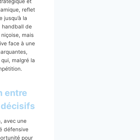
tratégique et
amique, reflet
e jusqu’à la
e handball de
 niçoise, mais
ive face à une
marquantes,
qui, malgré la
pétition.
n entre
 décisifs
n, avec une
té défensive
portunité pour