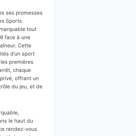
utes ses promesses
des Sports
emarquable tout
28 face à une
raîneur. Cette
ités d’un sport
t les premières
arrêt, chaque
privé, offrant un
rôle du jeu, et de
rquable,
ans le haut du
 ce rendez-vous