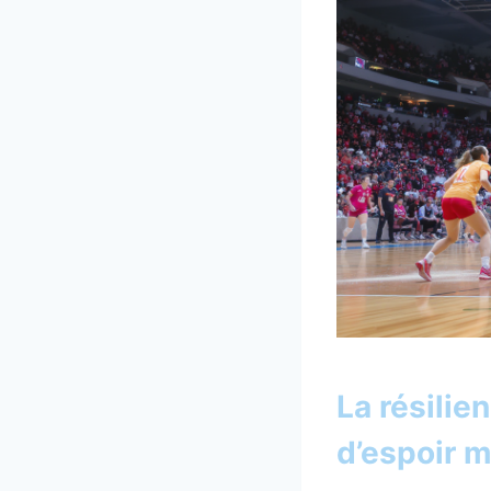
La résilie
d’espoir m