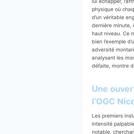
lui échapper, l’a
physique où chaqu
d’un véritable en
dernière minute, 
haut niveau. Ce m
bien l’exemple d’
adversité montant
analysant les mom
défaite, montre 
Une ouver
l’OGC Nice
Les premiers inst
intensité palpable
notable, cherchan