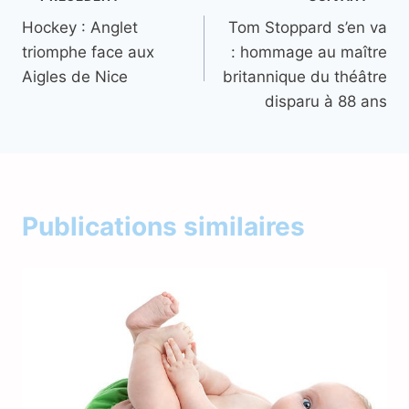
Navigation
Hockey : Anglet
Tom Stoppard s’en va
de
triomphe face aux
: hommage au maître
l’article
Aigles de Nice
britannique du théâtre
disparu à 88 ans
Publications similaires