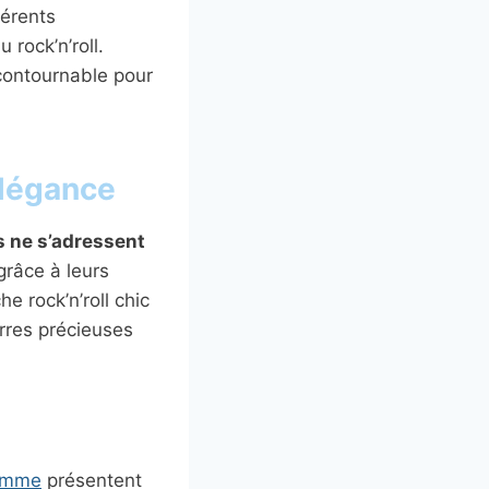
férents
rock’n’roll.
contournable pour
élégance
s ne s’adressent
 grâce à leurs
e rock’n’roll chic
erres précieuses
femme
présentent