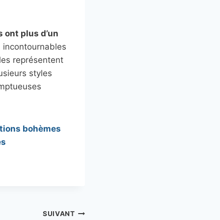
 ont plus d’un
s incontournables
lles représentent
usieurs styles
somptueuses
rations bohèmes
es
SUIVANT