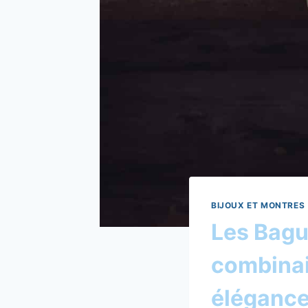
BIJOUX ET MONTRES
Les Bagu
combinais
éléganc