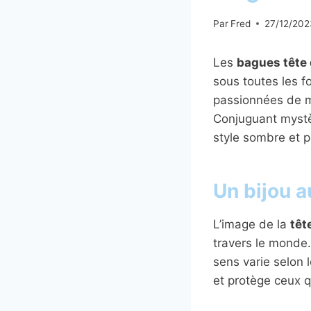
Par
Fred
27/12/202
Les
bagues tête
sous toutes les f
passionnées de mo
Conjuguant mystèr
style sombre et p
Un bijou a
L’image de la
têt
travers le monde.
sens varie selon 
et protège ceux q