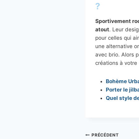
?
Sportivement roo
atout
. Leur desi
pour celles qui a
une alternative o
avec brio. Alors 
créations à votre
Bohème Urbai
Porter le jil
Quel style d
Navigation
PRÉCÉDENT