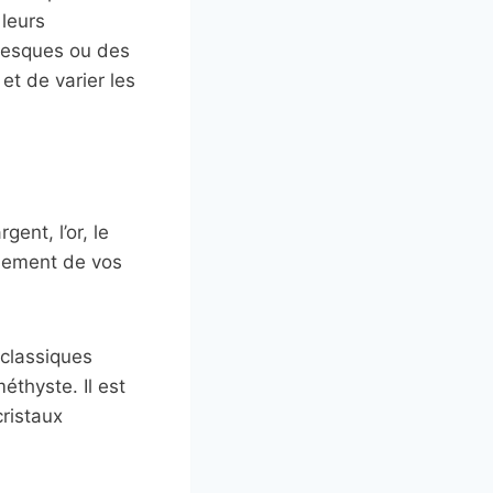
 leurs
besques ou des
et de varier les
ent, l’or, le
alement de vos
 classiques
thyste. Il est
ristaux