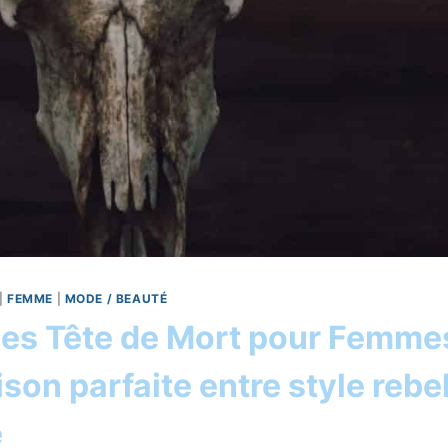
|
FEMME
|
MODE / BEAUTÉ
es Tête de Mort pour Femmes
on parfaite entre style rebel
e