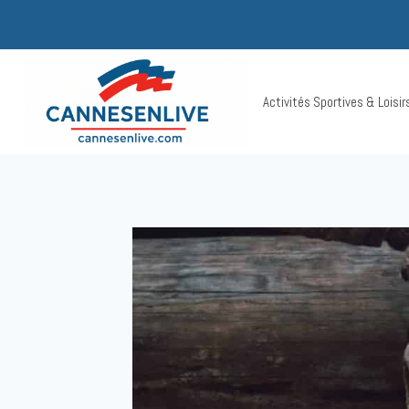
Aller
au
contenu
Activités Sportives & Loisi