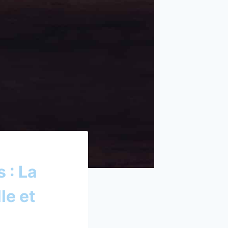
 : La
le et