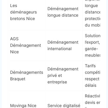
Les
longue
Déménagement
déménageurs
distance,
longue distance
bretons Nice
protection
du mobilier
Solutions à
AGS
Déménagement
l’export,
Déménagement
international
garde-
Nice
meubles
Tarifs
Déménagement
Déménagements
compétitifs,
privé et
Braquet
respect des
entreprise
délais
Réactivité,
devis en
Movinga Nice
Service digitalisé