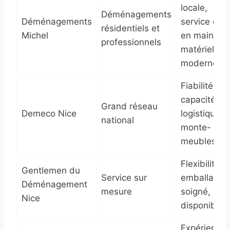
locale,
Déménagements
Déménagements
service clé
résidentiels et
Michel
en main,
professionnels
matériel
moderne
Fiabilité,
capacité
Grand réseau
Demeco Nice
logistique,
national
monte-
meubles
Flexibilité,
Gentlemen du
Service sur
emballage
Déménagement
mesure
soigné,
Nice
disponibilit
Expérience