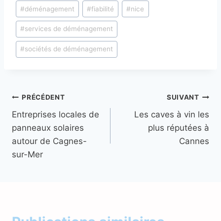
Étiquettes
#
déménagement
#
fiabilité
#
nice
de
#
services de déménagement
la
publication :
#
sociétés de déménagement
Navigation
PRÉCÉDENT
SUIVANT
Entreprises locales de
Les caves à vin les
de
panneaux solaires
plus réputées à
l’article
autour de Cagnes-
Cannes
sur-Mer