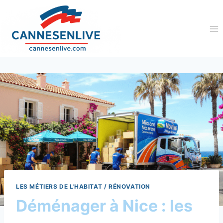
Aller
au
contenu
LES MÉTIERS DE L'HABITAT / RÉNOVATION
Déménager à Nice : les