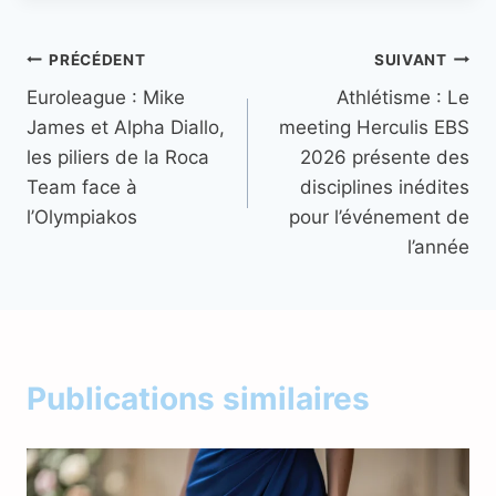
Navigation
PRÉCÉDENT
SUIVANT
Euroleague : Mike
Athlétisme : Le
de
James et Alpha Diallo,
meeting Herculis EBS
l’article
les piliers de la Roca
2026 présente des
Team face à
disciplines inédites
l’Olympiakos
pour l’événement de
l’année
Publications similaires