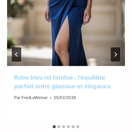
Robe bleu roi fendue : l’équilibre
parfait entre glamour et élégance
Par
FredLeWinner
25/02/2026