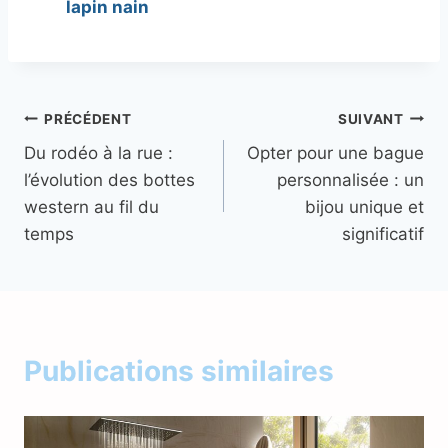
lapin nain
Navigation
PRÉCÉDENT
SUIVANT
Du rodéo à la rue :
Opter pour une bague
de
l’évolution des bottes
personnalisée : un
l’article
western au fil du
bijou unique et
temps
significatif
Publications similaires