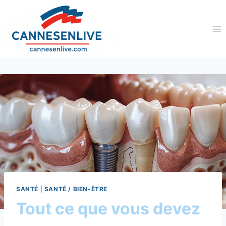
Aller
au
contenu
SANTÉ
|
SANTÉ / BIEN-ÊTRE
Tout ce que vous devez