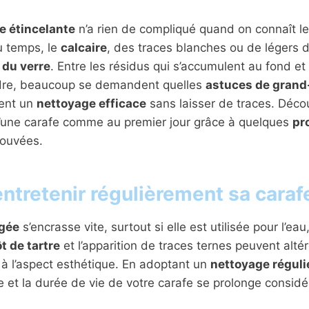
e étincelante
n’a rien de compliqué quand on connaît l
du temps, le
calcaire
, des traces blanches ou de légers 
 du verre
. Entre les résidus qui s’accumulent au fond et 
indre, beaucoup se demandent quelles
astuces de gran
ment un
nettoyage efficace
sans laisser de traces. Déc
 d’une carafe comme au premier jour grâce à quelques
pr
rouvées.
ntretenir régulièrement sa caraf
igée
s’encrasse vite, surtout si elle est utilisée pour l’eau,
t de tartre
et l’apparition de traces ternes peuvent alté
 à l’aspect esthétique. En adoptant un
nettoyage réguli
te et la durée de vie de votre carafe se prolonge consid