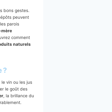
es bons gestes.
dépôts peuvent
les parois
d-mère
ouvrez comment
oduits naturels
e ?
 le vin ou les jus
rer le goût des
er
, la brillance du
érablement.