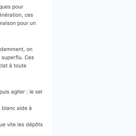
iques pour
énération, ces
 maison pour un
édemment, on
t superflu. Ces
lat à toute
uis agiter : le sel
 blanc aide à
e vite les dépôts