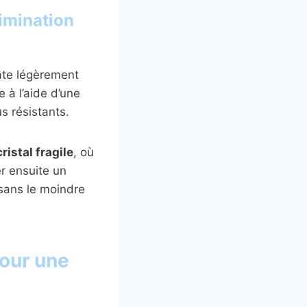
limination
âte légèrement
e à l’aide d’une
us résistants.
cristal fragile
, où
er ensuite un
ans le moindre
pour une