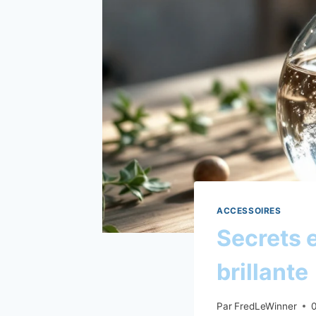
ACCESSOIRES
Secrets 
brillante
Par
FredLeWinner