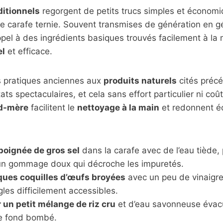
itionnels
regorgent de petits trucs simples et économ
e carafe ternie. Souvent transmises de génération en g
pel à des ingrédients basiques trouvés facilement à la
el
et efficace.
 pratiques anciennes aux
produits naturels
cités préc
ats spectaculaires, et cela sans effort particulier ni coû
nd-mère
facilitent le
nettoyage à la main
et redonnent éc
poignée de gros sel
dans la carafe avec de l’eau tiède, p
n gommage doux qui décroche les impuretés.
ques coquilles d’œufs broyées
avec un peu de vinaigre
ngles difficilement accessibles.
r un petit mélange de riz cru
et d’eau savonneuse évacu
le fond bombé.