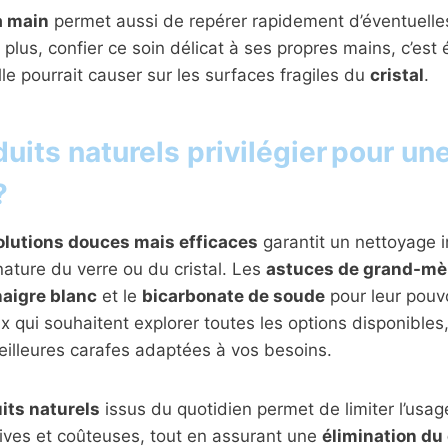
a main
permet aussi de repérer rapidement d’éventuelles
plus, confier ce soin délicat à ses propres mains, c’est 
lle pourrait causer sur les surfaces fragiles du
cristal
.
uits naturels privilégier pour un
?
olutions douces mais efficaces
garantit un nettoyage 
nature du verre ou du cristal. Les
astuces de grand-mè
naigre blanc
et le
bicarbonate de soude
pour leur pouvo
ux qui souhaitent explorer toutes les options disponibles
illeures carafes adaptées à vos besoins.
its naturels
issus du quotidien permet de limiter l’usa
ives et coûteuses, tout en assurant une
élimination du 