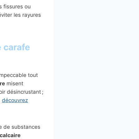
 fissures ou
éviter les rayures
e carafe
impeccable tout
re
misent
ir désincrustant ;
,
découvrez
ge de substances
calcaire