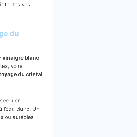
ir toutes vos
age du
e
vinaigre blanc
tes, voire
toyage du cristal
e secouer
l’eau claire. Un
es ou auréoles