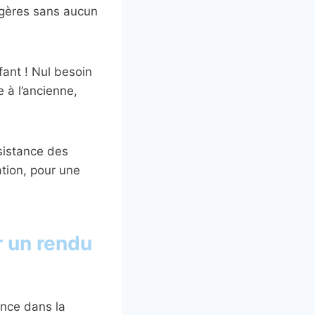
égères sans aucun
fant ! Nul besoin
e à l’ancienne,
ésistance des
ation, pour une
 un rendu
ence dans la