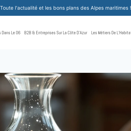
Toute l'actualité et les bons plans des Alpes maritimes 
rs Dans Le 06
B2B & Entreprises Sur La Côte D’Azur
Les Métiers De L’Habita