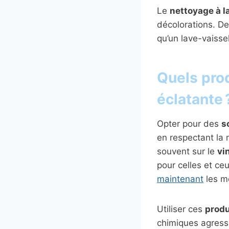
Le
nettoyage à l
décolorations. De 
qu’un lave-vaisse
Quels prod
éclatante 
Opter pour des
s
en respectant la 
souvent sur le
vi
pour celles et ce
maintenant
les me
Utiliser ces
produ
chimiques agress