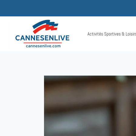
Aller
au
contenu
Activités Sportives & Loisi