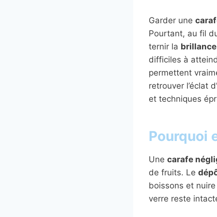
Garder une
caraf
Pourtant, au fil 
ternir la
brillance
difficiles à atte
permettent vrai
retrouver l’éclat
et techniques ép
Pourquoi e
Une
carafe négl
de fruits. Le
dépô
boissons et nuire
verre reste intac