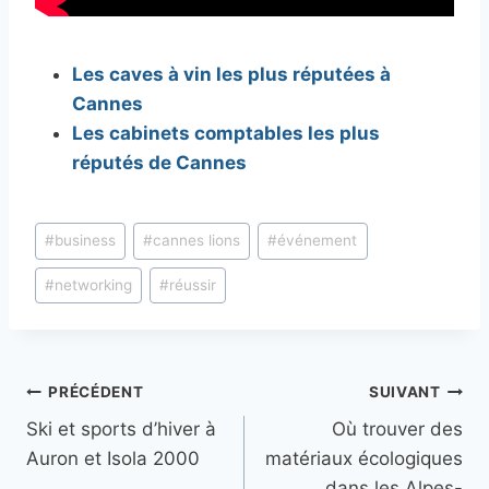
Les caves à vin les plus réputées à
Cannes
Les cabinets comptables les plus
réputés de Cannes
Étiquettes
#
business
#
cannes lions
#
événement
de
#
networking
#
réussir
la
publication :
Navigation
PRÉCÉDENT
SUIVANT
Ski et sports d’hiver à
Où trouver des
de
Auron et Isola 2000
matériaux écologiques
dans les Alpes-