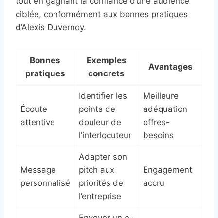
tout en gagnant la confiance d’une audience
ciblée, conformément aux bonnes pratiques
d’Alexis Duvernoy.
Bonnes
Exemples
Avantages
pratiques
concrets
Identifier les
Meilleure
Écoute
points de
adéquation
attentive
douleur de
offres-
l’interlocuteur
besoins
Adapter son
Message
pitch aux
Engagement
personnalisé
priorités de
accru
l’entreprise
Envoyer un e-