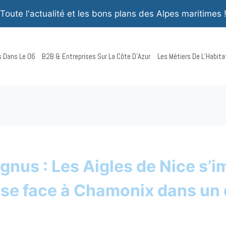
Toute l'actualité et les bons plans des Alpes maritimes 
rs Dans Le 06
B2B & Entreprises Sur La Côte D’Azur
Les Métiers De L’Habita
gnus : Les Aigles de Nice s’
sse face à Chamonix dans un 