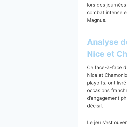
lors des journées
combat intense et
Magnus.
Analyse dé
Nice et C
Ce face-à-face de
Nice et Chamonix,
playoffs, ont livr
occasions franche
d’engagement phy
décisif.
Le jeu s’est ouve