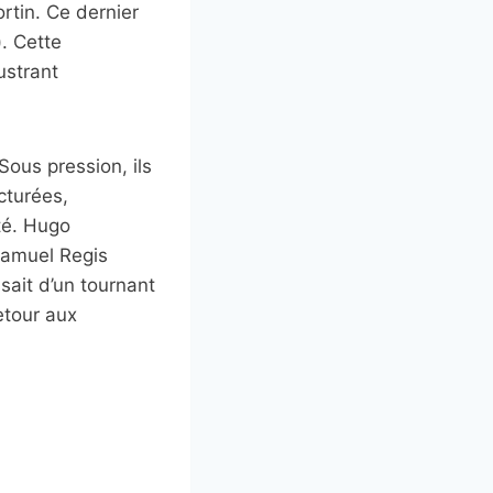
rtin. Ce dernier
). Cette
ustrant
Sous pression, ils
cturées,
té. Hugo
 Samuel Regis
ssait d’un tournant
etour aux