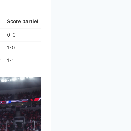
Score partiel
0-0
1-0
o
1-1