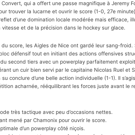
 Convert, qui a offert une passe magnifique à Jeremy Fo
ur trouver la lucarne et ouvrir le score (1-0, 27e minute
 reflet d’une domination locale modérée mais efficace, ill
a vitesse et de la précision dans le hockey sur glace.
 du score, les Aigles de Nice ont gardé leur sang-froid. 
bloc défensif tout en initiant des actions offensives stru
n du second tiers avec un powerplay parfaitement exploi
rant un cuir bien servi par le capitaine Nicolas Ruel et
 su conclure d’une belle action individuelle (1-1). Il s’agi
ition acharnée, rééquilibrant les forces juste avant le r
ode très tactique avec peu d’occasions nettes.
rant mené par Chamonix pour ouvrir le score.
optimale d’un powerplay côté niçois.