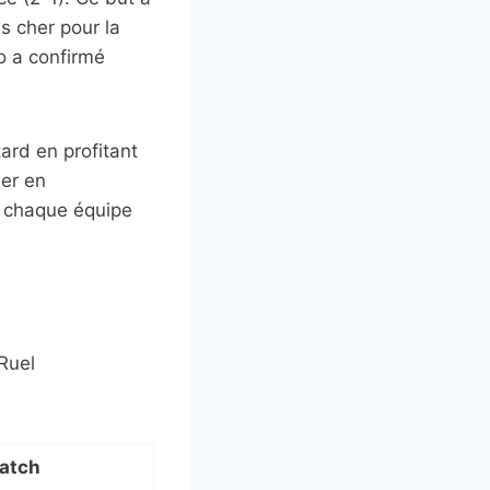
s cher pour la
éo a confirmé
ard en profitant
ler en
et chaque équipe
Ruel
match