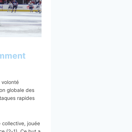
comment
 volonté
ion globale des
ttaques rapides
 collective, jouée
ce (2-1). Ce but a