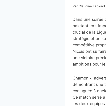
Par
Claudine Leblond
Dans une soirée o
haletant en s’imp
crucial de la Lig
stratégie et un s
compétitive propr
Niçois ont su fai
une victoire préc
ambitions pour le
Chamonix, adversai
démontrant une té
conjuguée à quelq
Ce match serré a 
les deux équipes 