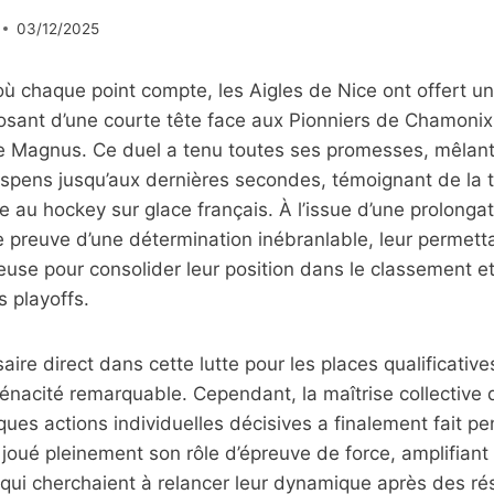
03/12/2025
ù chaque point compte, les Aigles de Nice ont offert u
osant d’une courte tête face aux Pionniers de Chamonix
ue Magnus. Ce duel a tenu toutes ses promesses, mêlant 
uspens jusqu’aux dernières secondes, témoignant de la t
e au hockey sur glace français. À l’issue d’une prolongat
re preuve d’une détermination inébranlable, leur permet
ieuse pour consolider leur position dans le classement et 
s playoffs.
re direct dans cette lutte pour les places qualificatives
nacité remarquable. Cependant, la maîtrise collective 
ues actions individuelles décisives a finalement fait pe
joué pleinement son rôle d’épreuve de force, amplifiant 
qui cherchaient à relancer leur dynamique après des rés