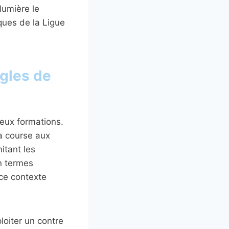
lumière le
ques de la Ligue
igles de
deux formations.
a course aux
mitant les
n termes
ce contexte
loiter un contre