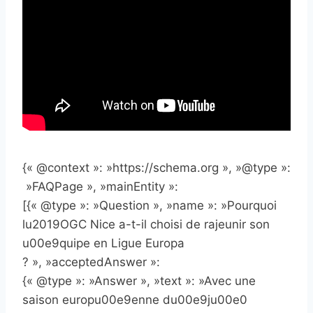
{« @context »: »https://schema.org », »@type »:
»FAQPage », »mainEntity »:
[{« @type »: »Question », »name »: »Pourquoi
lu2019OGC Nice a-t-il choisi de rajeunir son
u00e9quipe en Ligue Europa
? », »acceptedAnswer »:
{« @type »: »Answer », »text »: »Avec une
saison europu00e9enne du00e9ju00e0