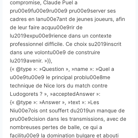
compromise, Claude Puel a
pru00e9fu00e9ru00e9 pru00e9server ses
cadres en lanu00e7ant de jeunes joueurs, afin
de leur faire acquu00e9rir de
lu2019expu00e9rience dans un contexte
professionnel difficile. Ce choix su2019inscrit
dans une volontu00e9 de construire
lu2019avenir. »}},
{« @type »: »Question », »name »: »Quel a
u00e9tu00e9 le principal problu00e8me
technique de Nice lors du match contre
Ludogorets ? », »acceptedAnswer »:
{« @type »: »Answer », »text »: »Les
Niu00e7ois ont souffert du2019un manque de
pru00e9cision dans les transmissions, avec de
nombreuses pertes de balle, ce qui a
facilitu00e9 la domination bulgare et abouti