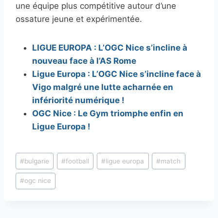
une équipe plus compétitive autour d’une
ossature jeune et expérimentée.
LIGUE EUROPA : L’OGC Nice s’incline à
nouveau face à l’AS Rome
Ligue Europa : L’OGC Nice s’incline face à
Vigo malgré une lutte acharnée en
infériorité numérique !
OGC Nice : Le Gym triomphe enfin en
Ligue Europa !
Étiquettes
#
bulgarie
#
football
#
ligue europa
#
match
de
#
ogc nice
la
publication :