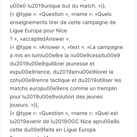
u00e0 lu2019unique but du match. »}},
{« @type »: »Question », »name »: »Quels
enseignements tirer de cette campagne de
Ligue Europa pour Nice
? », »acceptedAnswer »:
{« @type »: »Answer », »text »: »La campagne
a mis en lumiu00e8re la nu00e9cessitu00e9
du2019u00e9quilibrer jeunesse et
expu00e9rience, du2019amu00e9liorer la
cohu00e9rence tactique et du2019utiliser les
matchs europu00e9ens comme un tremplin
pour lu2019u00e9volution des jeunes
joueurs. »}},
{« @type »: »Question », »name »: »Quel est
lu2019avenir de lu2019OGC Nice apru00e8s
cette du00e9faite en Ligue Europa