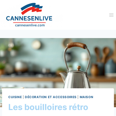
Aller
au
contenu
CUISINE
|
DÉCORATION ET ACCESSOIRES
|
MAISON
Les bouilloires rétro