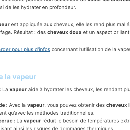
si de les hydrater en profondeur.
peur
est appliquée aux cheveux, elle les rend plus malléab
fage. Résultat : des
cheveux doux
et un aspect brillan
rder pour plus d’infos
concernant l’utilisation de la vape
e la vapeur
:
La
vapeur
aide à hydrater les cheveux, les rendant plu
de :
Avec la
vapeur
, vous pouvez obtenir des
cheveux l
nt qu’avec les méthodes traditionnelles.
ccrue :
La
vapeur
réduit le besoin de températures ex
uisant ainsi les risques de dommages thermiques.