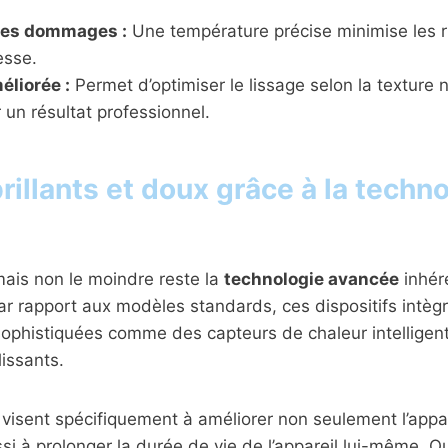
des dommages :
Une température précise minimise les r
esse.
éliorée :
Permet d’optimiser le lissage selon la texture 
un résultat professionnel.
illants et doux grâce à la techn
mais non le moindre reste la
technologie avancée
inhér
ar rapport aux modèles standards, ces dispositifs intèg
sophistiquées comme des capteurs de chaleur intelligen
lissants.
 visent spécifiquement à améliorer non seulement l’app
i à prolonger la durée de vie de l’appareil lui-même. Q