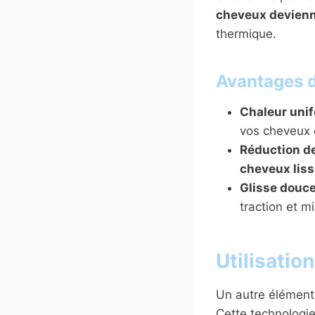
cheveux devienn
thermique.
Avantages d
Chaleur unif
vos cheveux 
Réduction des
cheveux lis
Glisse douce
traction et m
Utilisatio
Un autre élément i
Cette technologi