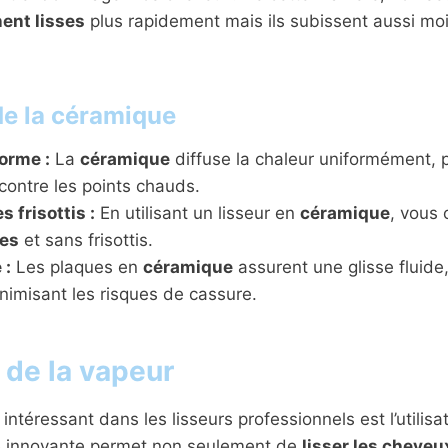
ent lisses
plus rapidement mais ils subissent aussi mo
e la céramique
orme :
La
céramique
diffuse la chaleur uniformément, 
contre les points chauds.
 frisottis :
En utilisant un lisseur en
céramique
, vous
ses
et sans frisottis.
 :
Les plaques en
céramique
assurent une glisse fluide,
inimisant les risques de cassure.
n de la vapeur
ntéressant dans les lisseurs professionnels est l’utilisa
e innovante permet non seulement de
lisser les cheveu