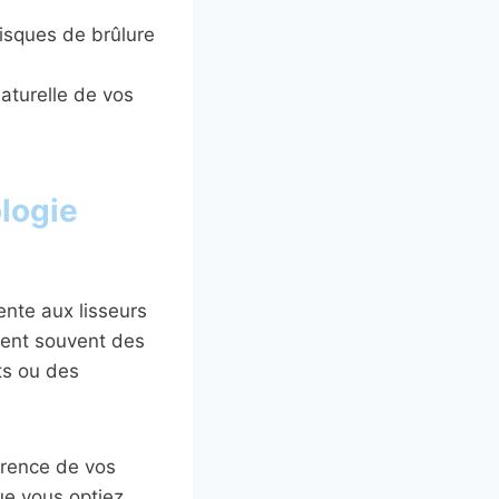
isques de brûlure
naturelle de vos
ologie
ente aux lisseurs
rent souvent des
ts ou des
arence de vos
ue vous optiez