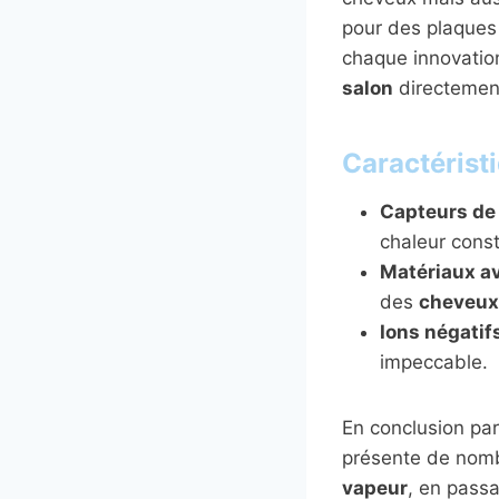
pour des plaques 
chaque innovatio
salon
directemen
Caractérist
Capteurs de 
chaleur cons
Matériaux a
des
cheveux
Ions négatifs
impeccable.
En conclusion part
présente de nomb
vapeur
, en passa