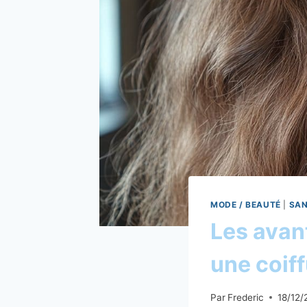
MODE / BEAUTÉ
|
SAN
Les avan
une coiff
Par
Frederic
18/12