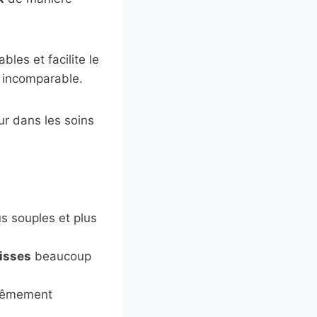
les et facilite le
t incomparable.
ur dans les soins
s souples et plus
isses
beaucoup
trêmement