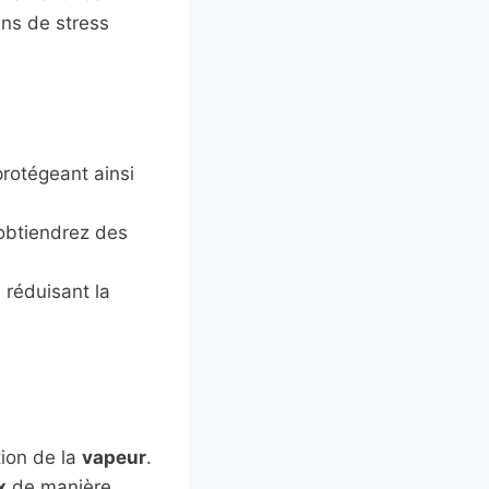
ins de stress
protégeant ainsi
 obtiendrez des
 réduisant la
tion de la
vapeur
.
x
de manière