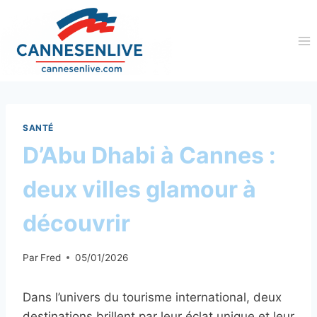
Aller
au
contenu
SANTÉ
D’Abu Dhabi à Cannes :
deux villes glamour à
découvrir
Par
Fred
05/01/2026
Dans l’univers du tourisme international, deux
destinations brillent par leur éclat unique et leur