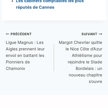
Les cabinets comptables les plus
réputés de Cannes
Navigation
PRÉCÉDENT
SUIVANT
Ligue Magnus : Les
Margot Chevrier quitte
de
Aigles prennent leur
le Nice Côte d’Azur
l’article
envol en battant les
Athlétisme pour
Pionniers de
rejoindre le Stade
Chamonix
Bordelais : un
nouveau chapitre
s’ouvre