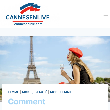
Aller
au
contenu
FEMME
|
MODE / BEAUTÉ
|
MODE FEMME
Comment