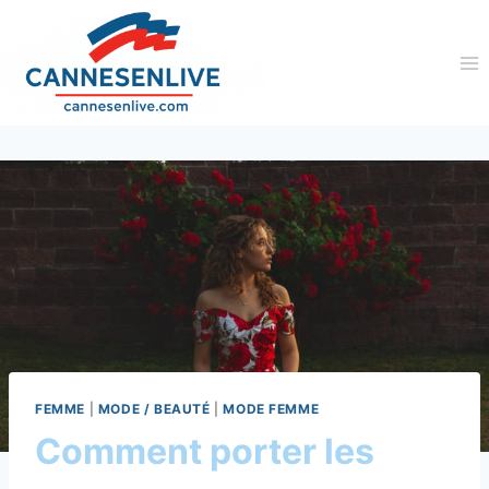
Aller
au
contenu
FEMME
|
MODE / BEAUTÉ
|
MODE FEMME
Comment porter les