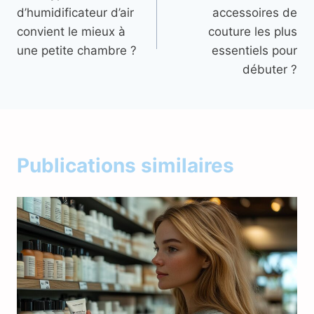
de
d’humidificateur d’air
accessoires de
l’article
convient le mieux à
couture les plus
une petite chambre ?
essentiels pour
débuter ?
Publications similaires