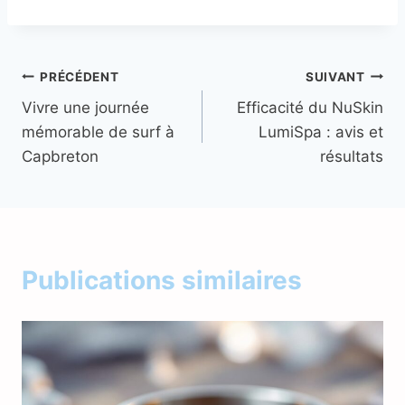
Navigation
PRÉCÉDENT
SUIVANT
Vivre une journée
Efficacité du NuSkin
de
mémorable de surf à
LumiSpa : avis et
l’article
Capbreton
résultats
Publications similaires